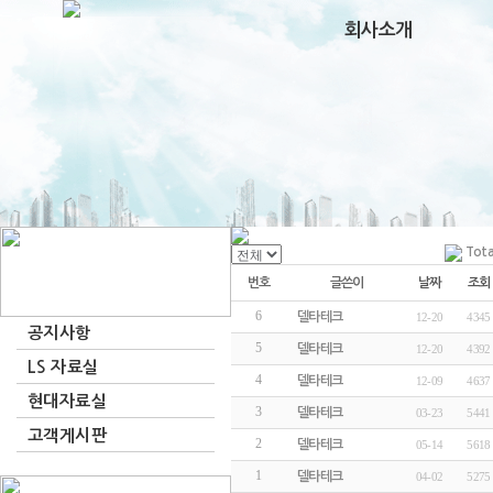
회사소개
Tota
번호
제 목
글쓴이
날짜
조회
6
iS7 적용사례 볼트성…
델타테크
12-20
4345
[
공지
]
공지사항
5
인버터적용사례
델타테크
12-20
4392
[
공지
]
LS 자료실
4
LS인버터자료실
델타테크
12-09
4637
[
취급설명서
]
현대자료실
3
현대인버터 자료실
델타테크
03-23
5441
고객게시판
2
현대저압인버터 기술…
델타테크
05-14
5618
[
공지
]
1
(현대인버터)고효율 …
델타테크
04-02
5275
[
공지
]