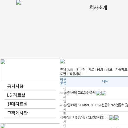
회사소개
전체
인버터
PLC
HMI
서보
기술자료
(287)
|
|
|
|
|
도면
적용사례
|
|
번
분
제목
호
류
공지사항
인
(인버터) 고효율인증서
47
증
LS 자료실
서
인
현대자료실
(인버터) STARVERT-iP5A선급(DNV)인증서(
46
증
서
고객게시판
인
(인버터) SV-IS7 CE인증서(한국)
45
증
서
인