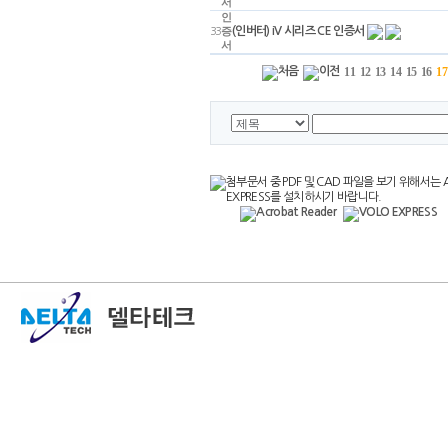
서
인
(인버터) iV 시리즈 CE 인증서
33
증
서
11
12
13
14
15
16
17